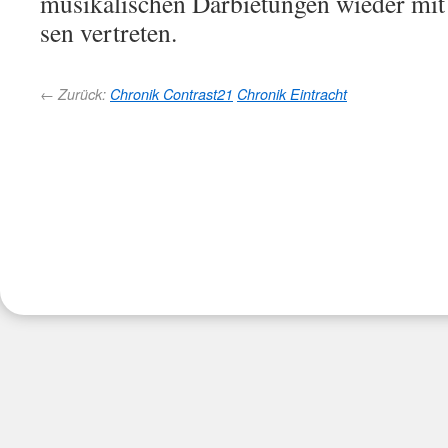
mu­si­ka­li­schen Dar­bie­tun­gen wie­der mi
sen vertreten.
← Zurück:
Chronik Contrast21
Chronik Eintracht