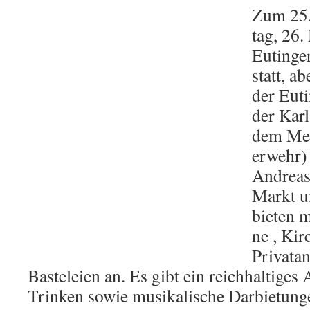
Zum 25.
tag, 26.
Eu­tin­g
statt, a
der Eu­ti
der Kar
dem Mehr
er­wehr) 
An­dre­as
Markt u
bie­ten m
ne , Kir
Pri­vat­an
Bas­te­lei­en an. Es gibt ein reich­hal­ti­ge
Trin­ken so­wie mu­si­ka­li­sche Dar­bie­t